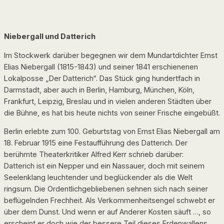
Niebergall und Datterich
Im Stockwerk darüber begegnen wir dem Mundartdichter Ernst
Elias Niebergall (1815-1843) und seiner 1841 erschienenen
Lokalposse „Der Datterich“. Das Stück ging hundertfach in
Darmstadt, aber auch in Berlin, Hamburg, München, Köln,
Frankfurt, Leipzig, Breslau und in vielen anderen Städten über
die Bühne, es hat bis heute nichts von seiner Frische eingebüßt.
Berlin erlebte zum 100. Geburtstag von Ernst Elias Niebergall am
18. Februar 1915 eine Festaufführung des Datterich. Der
berühmte Theaterkritiker Alfred Kerr schrieb darüber:
Datterich ist ein Nepper und ein Nassauer, doch mit seinem
Seelenklang leuchtender und beglückender als die Welt
ringsum. Die Ordentlichgebliebenen sehnen sich nach seiner
beflügelnden Frechheit. Als Verkommenheitsengel schwebt er
über dem Dunst. Und wenn er auf Anderer Kosten säuft …, so
erscheint er doch wie der bessere Teil dieses Erdenwallens.