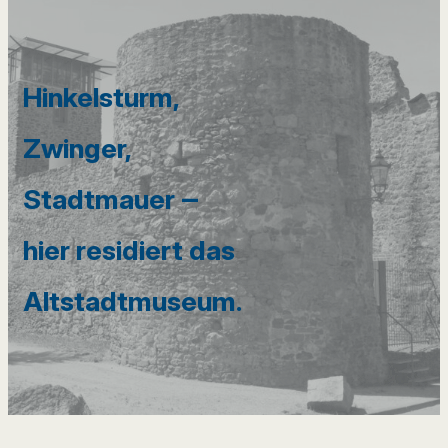
Hinkelsturm,
Zwinger,
Stadtmauer ‒
hier residiert das
Altstadtmuseum.