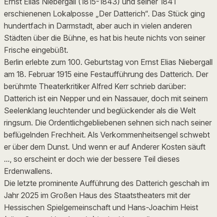
Ernst Elias Niebergall (1815-1843) und seiner 1841
erschienenen Lokalposse „Der Datterich“. Das Stück ging
hundertfach in Darmstadt, aber auch in vielen anderen
Städten über die Bühne, es hat bis heute nichts von seiner
Frische eingebüßt.
Berlin erlebte zum 100. Geburtstag von Ernst Elias Niebergall
am 18. Februar 1915 eine Festaufführung des Datterich. Der
berühmte Theaterkritiker Alfred Kerr schrieb darüber:
Datterich ist ein Nepper und ein Nassauer, doch mit seinem
Seelenklang leuchtender und beglückender als die Welt
ringsum. Die Ordentlichgebliebenen sehnen sich nach seiner
beflügelnden Frechheit. Als Verkommenheitsengel schwebt
er über dem Dunst. Und wenn er auf Anderer Kosten säuft
…, so erscheint er doch wie der bessere Teil dieses
Erdenwallens.
Die letzte prominente Aufführung des Datterich geschah im
Jahr 2025 im Großen Haus des Staatstheaters mit der
Hessischen Spielgemeinschaft und Hans-Joachim Heist